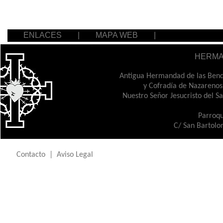
ENLACES
|
MAPA WEB
|
HERMA
Antigua Hermandad de las Bendi
y Cofradía de Nazarenos
Nuestro Señor Jesucristo del S
Parroqu
C/ San Bartolo
Contacto
|
Aviso Legal