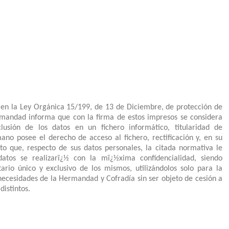
 en la Ley Orgánica 15/199, de 13 de Diciembre, de protección de
rmandad informa que con la firma de estos impresos se considera
lusión de los datos en un fichero informático, titularidad de
o posee el derecho de acceso al fichero, rectificación y, en su
to que, respecto de sus datos personales, la citada normativa le
datos se realizarï¿½ con la mï¿½xima confidencialidad, siendo
rio único y exclusivo de los mismos, utilizándolos solo para la
 necesidades de la Hermandad y Cofradía sin ser objeto de cesión a
distintos.