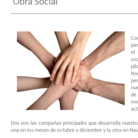
Obra Social
Co
per
el 
so
pil
Nue
pe
nue
de
mo
act
Dos son las campañas principales que desarrolla nuest
una en los meses de octubre a diciembre y la otra en Na