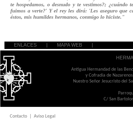
te hospedamos, o desnudo y te vestimos?; ¿cuándo t
fuimos a verte?' Y el rey les dirá: 'Les aseguro que 
éstos, mis humildes hermanos, conmigo lo hiciste."
ENLACES
|
MAPA WEB
|
HERMA
Antigua Hermandad de las Bendi
y Cofradía de Nazarenos
Nuestro Señor Jesucristo del S
Parroqu
C/ San Bartolo
Contacto
|
Aviso Legal